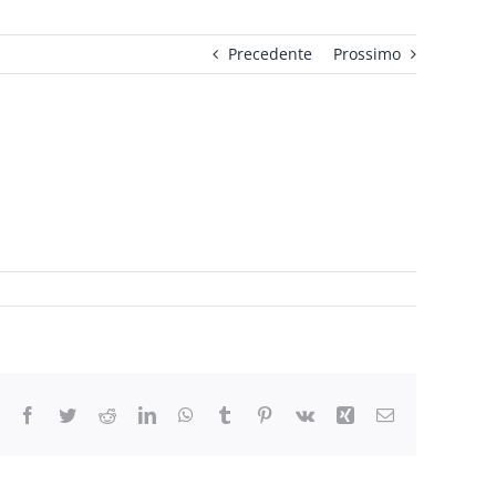
Precedente
Prossimo
Facebook
Twitter
Reddit
LinkedIn
WhatsApp
Tumblr
Pinterest
Vk
Xing
Email