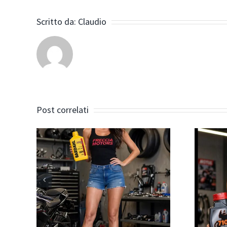
Scritto da:
Claudio
Post correlati
in
Siamo rivenditori
 i
ufficiali moto
otti
MOTUL
ma