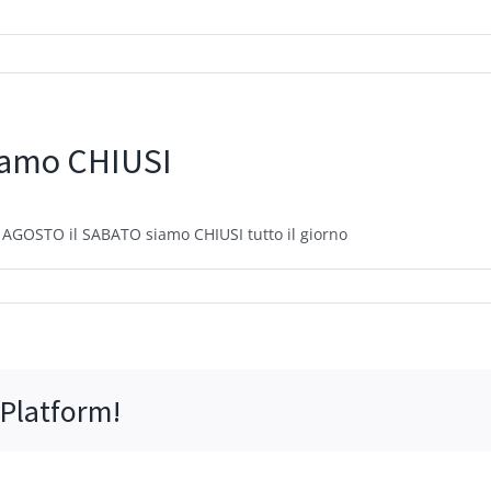
siamo CHIUSI
d AGOSTO il SABATO siamo CHIUSI tutto il giorno
io
to
to
 Platform!
o
SI