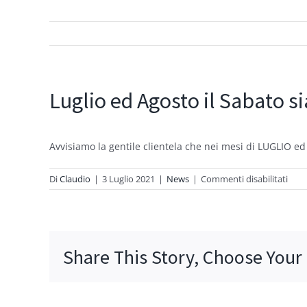
Luglio ed Agosto il Sabato 
Avvisiamo la gentile clientela che nei mesi di LUGLIO e
su
Di
Claudio
|
3 Luglio 2021
|
News
|
Commenti disabilitati
Lugl
ed
Agos
il
Saba
Share This Story, Choose Your
siam
CHIU